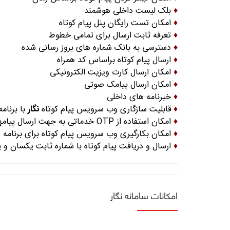
♦
بلک لیست داخلی هوشمند
♦
امکان تست رایگان پنل پیام کوتاه
♦
تعرفه ثابت ارسال برای تمامی خطوط
♦
دسترسی به بانک شماره های بروز رسانی شده
♦
ارسال پیام کوتاه براساس کد همراه
♦
امکان ارسال کارت ویزیت الکترونیکی
♦
امکان ارسال پیامک صوتی
♦
خبرنامه های داخلی
♦
قابلیت سازگاری وب سرویس پیام کوتاه
نگار
با برنا
♦
امکان استفاده از OTP خدماتی به جهت ارسال پیامهای کوتاه خدماتی سریع انواع وب سایت ها
♦
امکان بکارگیری وب سرویس پیام کوتاه برای برنامه های موبایل (mobile application) 
♦
ارسال و دریافت پیام کوتاه با شماره ثابت یکسان و پیش شماره 50004-50002 از طریق تمامی پنل ها و برنامه
امکانات سامانه نگار